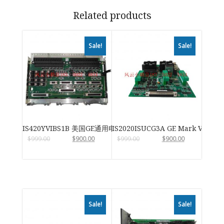
Related products
Sale!
Sale!
IS420YVIBS1B 美国GE通用电气
IS2020ISUCG3A GE Mark VIe
$
999.00
$
900.00
$
999.00
$
900.00
Sale!
Sale!