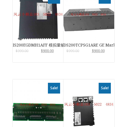
IS200EGDMH1AFF 模拟量输入输出模块
DS200TCPSG1ARE GE Mark VIe
$
999.00
$
900.00
$
999.00
$
900.00
Sale!
Sale!