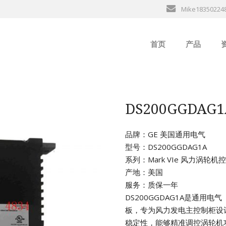
Mike18350224
首页
产品
ABB
行
B&R
DS200GGDAG
GE
品牌：GE 美国通用电气
型号：DS200GGDAG1A
EMERSON
系列：Mark VIe 风力涡轮
产地：美国
ALSTOM
服务：质保一年
DS200GGDAG1A是通用电
AMAT
板，专为风力发电主控制柜设
稳定性，能够精准调控涡轮机
Bently Neva