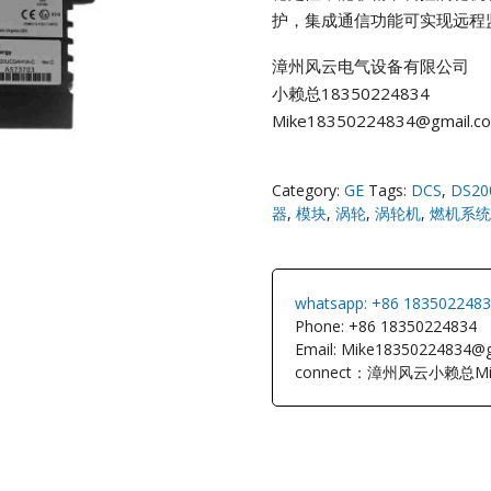
护，集成通信功能可实现远程
NI
漳州风云电气设备有限公司
小赖总18350224834
EATON
Mike18350224834@gmail.c
ELAU
Category:
GE
Tags:
DCS
,
DS20
Enterasys
器
,
模块
,
涡轮
,
涡轮机
,
燃机系统
EPRO
whatsapp: +86 183502248
FOXBORO
Phone: +86 18350224834
Email: Mike18350224834@
connect：漳州风云小赖总Mi
HIMA
HONEYWEL
ICS TRIPLEX