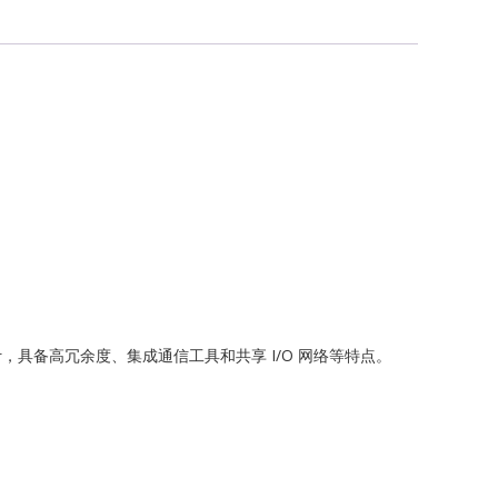
G
ch
力发电设计，具备高冗余度、集成通信工具和共享 I/O 网络等特点。
ONICS