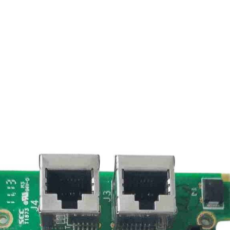
SCHNEIDER
TRICONEX
Vibro-meter
WATLOW AN
WOODWAR