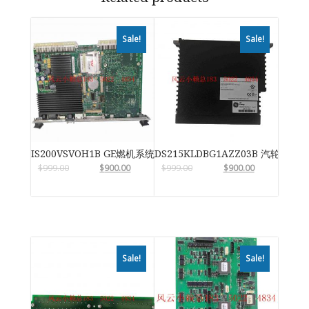
Sale!
Sale!
IS200VSVOH1B GE燃机系统
DS215KLDBG1AZZ03B 汽轮机系
$
999.00
$
900.00
$
999.00
$
900.00
Sale!
Sale!