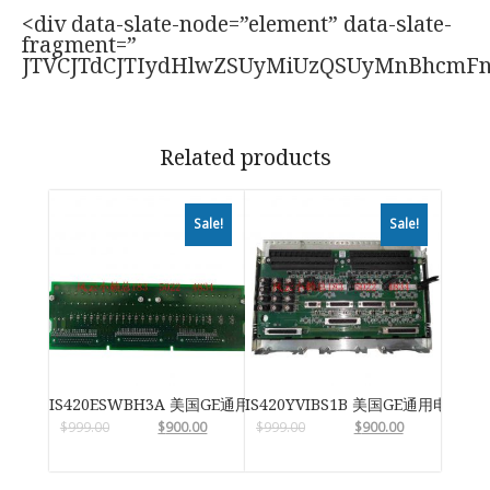
<div data-slate-node=”element” data-slate-
fragment=”
JTVCJTdCJTIydHlwZSUyMiUzQSUyMnBhcmF
Related products
Sale!
Sale!
IS420ESWBH3A 美国GE通用电气
IS420YVIBS1B 美国GE通用电气
$
999.00
$
900.00
$
999.00
$
900.00