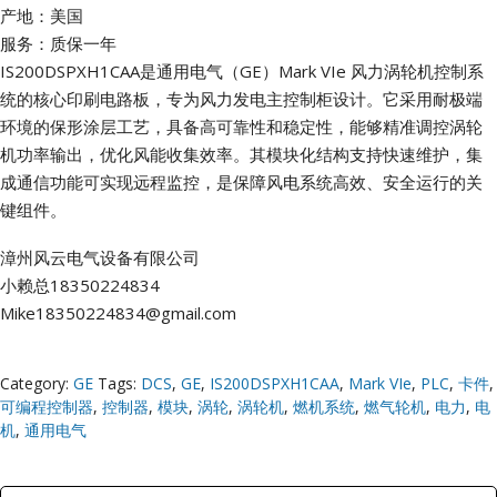
产地：美国
服务：质保一年
IS200DSPXH1CAA是通用电气（GE）Mark VIe 风力涡轮机控制系
统的核心印刷电路板，专为风力发电主控制柜设计。它采用耐极端
环境的保形涂层工艺，具备高可靠性和稳定性，能够精准调控涡轮
机功率输出，优化风能收集效率。其模块化结构支持快速维护，集
成通信功能可实现远程监控，是保障风电系统高效、安全运行的关
键组件。
漳州风云电气设备有限公司
小赖总18350224834
Mike18350224834@gmail.com
Category:
GE
Tags:
DCS
,
GE
,
IS200DSPXH1CAA
,
Mark VIe
,
PLC
,
卡件
,
可编程控制器
,
控制器
,
模块
,
涡轮
,
涡轮机
,
燃机系统
,
燃气轮机
,
电力
,
电
机
,
通用电气