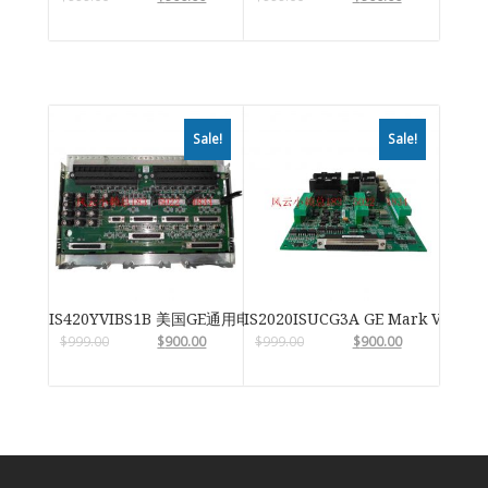
Sale!
Sale!
IS420YVIBS1B 美国GE通用电气
IS2020ISUCG3A GE Mark VIe
$
999.00
$
900.00
$
999.00
$
900.00