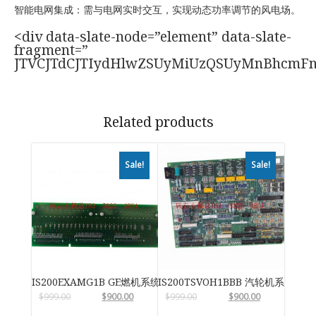
智能电网集成：需与电网实时交互，实现动态功率调节的风电场。
<div data-slate-node=”element” data-slate-
fragment=”
JTVCJTdCJTIydHlwZSUyMiUzQSUyMnBhcmF
Related products
Sale!
Sale!
IS200EXAMG1B GE燃机系统
IS200TSVOH1BBB 汽轮机系统卡件
$
999.00
$
900.00
$
999.00
$
900.00