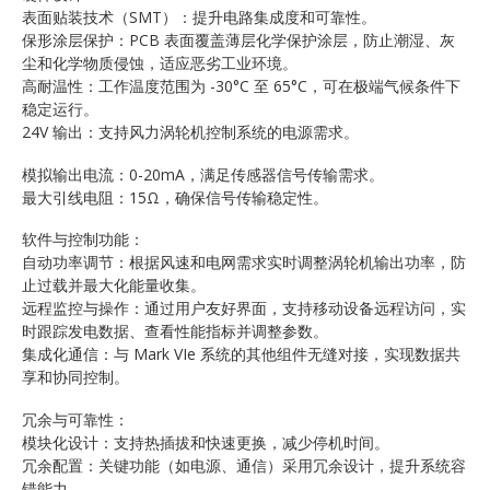
表面贴装技术（SMT）：提升电路集成度和可靠性。
保形涂层保护：PCB 表面覆盖薄层化学保护涂层，防止潮湿、灰
尘和化学物质侵蚀，适应恶劣工业环境。
高耐温性：工作温度范围为 -30°C 至 65°C，可在极端气候条件下
稳定运行。
24V 输出：支持风力涡轮机控制系统的电源需求。
模拟输出电流：0-20mA，满足传感器信号传输需求。
最大引线电阻：15Ω，确保信号传输稳定性。
软件与控制功能：
自动功率调节：根据风速和电网需求实时调整涡轮机输出功率，防
止过载并最大化能量收集。
远程监控与操作：通过用户友好界面，支持移动设备远程访问，实
时跟踪发电数据、查看性能指标并调整参数。
集成化通信：与 Mark VIe 系统的其他组件无缝对接，实现数据共
享和协同控制。
冗余与可靠性：
模块化设计：支持热插拔和快速更换，减少停机时间。
冗余配置：关键功能（如电源、通信）采用冗余设计，提升系统容
错能力。