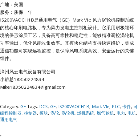
产地：美国
服务：质保一年
IS200VAOCH1B是通用电气（GE）Mark VIe 风力涡轮机控制系统
的核心印刷电路板，专为风力发电主控制柜设计。它采用耐极端环
境的保形涂层工艺，具备高可靠性和稳定性，能够精准调控涡轮机
功率输出，优化风能收集效率。其模块化结构支持快速维护，集成
通信功能可实现远程监控，是保障风电系统高效、安全运行的关键
组件。
漳州风云电气设备有限公司
小赖总18350224834
Mike18350224834@gmail.com
Category:
GE
Tags:
DCS
,
GE
,
IS200VAOCH1B
,
Mark VIe
,
PLC
,
卡件
,
可
编程控制器
,
控制器
,
模块
,
涡轮
,
涡轮机
,
燃机系统
,
燃气轮机
,
电力
,
电机
,
通用电气