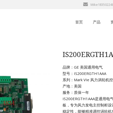
Mike18350224
首页
产品
ABB
行
B&R
IS200ERGT
GE
品牌：GE 美国通用电气
型号：IS200ERGTH1AAA
EMERSON
系列：Mark VIe 风力涡轮
产地：美国
ALSTOM
服务：质保一年
IS200ERGTH1AAA是通用
AMAT
板，专为风力发电主控制柜设
稳定性，能够精准调控涡轮机
Bently Neva