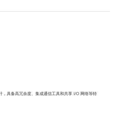
G
ch
风力发电设计，具备高冗余度、集成通信工具和共享 I/O 网络等特
ONICS