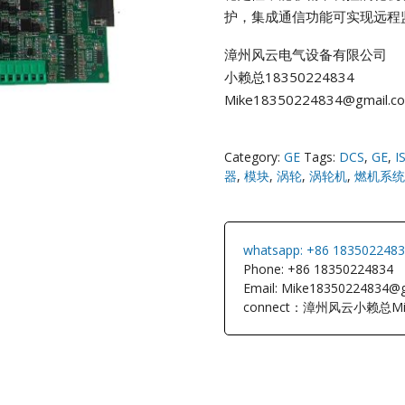
护，集成通信功能可实现远程
NI
漳州风云电气设备有限公司
小赖总18350224834
EATON
Mike18350224834@gmail.c
ELAU
Category:
GE
Tags:
DCS
,
GE
,
I
Enterasys
器
,
模块
,
涡轮
,
涡轮机
,
燃机系统
EPRO
whatsapp: +86 183502248
FOXBORO
Phone: +86 18350224834
Email: Mike18350224834@
connect：漳州风云小赖总Mi
HIMA
HONEYWEL
ICS TRIPLEX