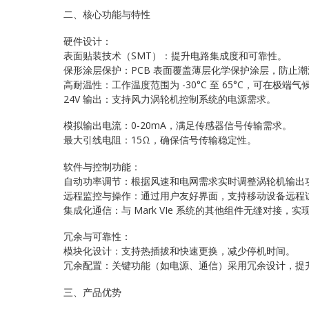
二、核心功能与特性
硬件设计：
表面贴装技术（SMT）：提升电路集成度和可靠性。
保形涂层保护：PCB 表面覆盖薄层化学保护涂层，防止
高耐温性：工作温度范围为 -30°C 至 65°C，可在极端
24V 输出：支持风力涡轮机控制系统的电源需求。
模拟输出电流：0-20mA，满足传感器信号传输需求。
最大引线电阻：15Ω，确保信号传输稳定性。
软件与控制功能：
自动功率调节：根据风速和电网需求实时调整涡轮机输出
远程监控与操作：通过用户友好界面，支持移动设备远程
集成化通信：与 Mark VIe 系统的其他组件无缝对接，
冗余与可靠性：
模块化设计：支持热插拔和快速更换，减少停机时间。
冗余配置：关键功能（如电源、通信）采用冗余设计，提
三、产品优势