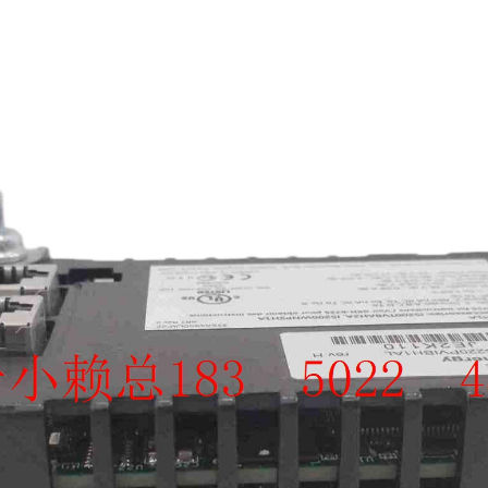
SCHNEIDER
TRICONEX
Vibro-meter
WATLOW AN
WOODWAR