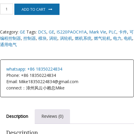
IS220PAOCH1A
ADD TO CART
GE
Mark
VIe
quantity
Category:
GE
Tags:
DCS
,
GE
,
IS220PAOCH1A
,
Mark VIe
,
PLC
,
卡件
,
可
编程控制器
,
控制器
,
模块
,
涡轮
,
涡轮机
,
燃机系统
,
燃气轮机
,
电力
,
电机
,
通用电气
whatsapp: +86 18350224834
Phone: +86 18350224834
Email: Mike18350224834@gmail.com
connect：漳州风云小赖总Mike
Description
Reviews (0)
Description