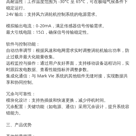
高耐温性：工作温度范围为 -30°C 至 65°C，可在极端气候条件下
稳定运行。
24V 输出：支持风力涡轮机控制系统的电源需求。
模拟输出电流：0-20mA，满足传感器信号传输需求。
最大引线电阻：15Ω，确保信号传输稳定性。
软件与控制功能：
自动功率调节：根据风速和电网需求实时调整涡轮机输出功率，防
止过载并最大化能量收集。
远程监控与操作：通过用户友好界面，支持移动设备远程访问，实
时跟踪发电数据、查看性能指标并调整参数。
集成化通信：与 Mark VIe 系统的其他组件无缝对接，实现数据共
享和协同控制。
冗余与可靠性：
模块化设计：支持热插拔和快速更换，减少停机时间。
冗余配置：关键功能（如电源、通信）采用冗余设计，提升系统容
错能力。
三、产品优势