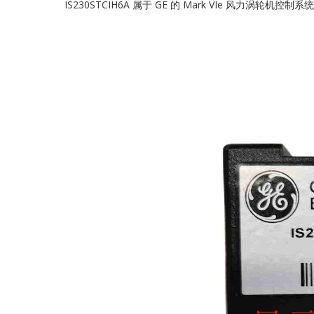
IS230STCIH6A 属于 GE 的 Mark VIe 风力涡