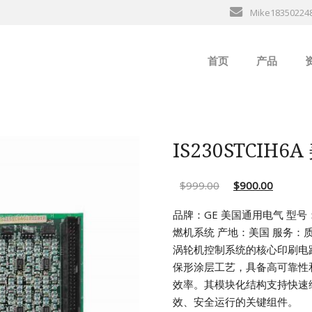
Mike18350224
首页
产品
ABB
行
B&R
IS230STCIH
GE
$
999.00
$
900.00
EMERSON
品牌：GE 美国通用电气
型号：I
燃机系统
产地：美国
服务：
ALSTOM
涡轮机控制系统的核心印刷电
保形涂层工艺，具备高可靠性
AMAT
效率。其模块化结构支持快速
效、安全运行的关键组件。
Bently Neva