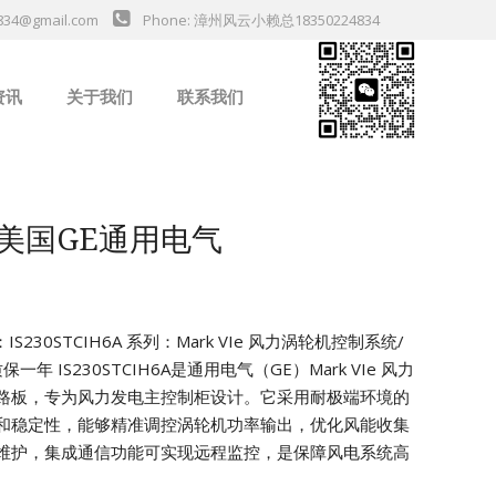
834@gmail.com
Phone: 漳州风云小赖总18350224834
资讯
关于我们
联系我们
业新闻
6A 美国GE通用电气
S230STCIH6A
系列：Mark VIe 风力涡轮机控制系统/
质保一年
IS230STCIH6A是通用电气（GE）Mark VIe 风力
路板，专为风力发电主控制柜设计。它采用耐极端环境的
和稳定性，能够精准调控涡轮机功率输出，优化风能收集
维护，集成通信功能可实现远程监控，是保障风电系统高
da