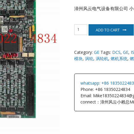
漳州风云电气设备有限公司
小
NI
IS230STCIH6A
EATON
ADD TO CART
美
国
GE
ELAU
通
Category:
GE
Tags:
DCS
,
GE
,
I
用
Enterasys
模块
,
涡轮
,
涡轮机
,
燃机系统
,
燃
电
气
quantity
EPRO
whatsapp: +86 183502248
FOXBORO
Phone: +86 18350224834
Email: Mike18350224834@
HIMA
connect：漳州风云小赖总Mi
HONEYWEL
ICS TRIPLEX