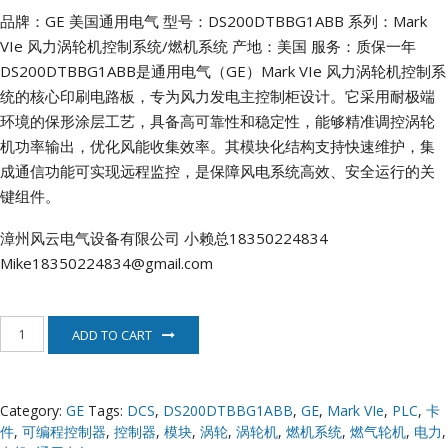
品牌：GE 美国通用电气
型号：DS200DTBBG1ABB
系列：Mark
VIe 风力涡轮机控制系统/燃机系统
产地：美国
服务：质保一年
DS200DTBBG1ABB是通用电气（GE）Mark VIe 风力涡轮机控制系
统的核心印刷电路板，专为风力发电主控制柜设计。它采用耐极端
环境的保形涂层工艺，具备高可靠性和稳定性，能够精准调控涡轮
机功率输出，优化风能收集效率。其模块化结构支持快速维护，集
成通信功能可实现远程监控，是保障风电系统高效、安全运行的关
键组件。
漳州风云电气设备有限公司
小赖总18350224834
Mike18350224834@gmail.com
DS200DTBBG1ABB
ADD TO CART
模
拟
量
输
Category:
GE
Tags:
DCS
,
DS200DTBBG1ABB
,
GE
,
Mark VIe
,
PLC
,
卡
入
件
,
可编程控制器
,
控制器
,
模块
,
涡轮
,
涡轮机
,
燃机系统
,
燃气轮机
,
电力
,
输