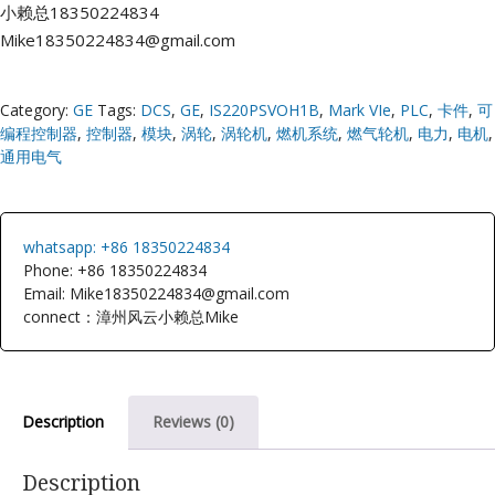
E
小赖总18350224834
Mike18350224834@gmail.com
Category:
GE
Tags:
DCS
,
GE
,
IS220PSVOH1B
,
Mark VIe
,
PLC
,
卡件
,
可
编程控制器
,
控制器
,
模块
,
涡轮
,
涡轮机
,
燃机系统
,
燃气轮机
,
电力
,
电机
,
通用电气
A
whatsapp: +86 18350224834
Phone: +86 18350224834
Email: Mike18350224834@gmail.com
connect：漳州风云小赖总Mike
Description
Reviews (0)
Description