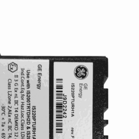
SCHNEIDER
TRICONEX
Vibro-meter
WATLOW AN
WOODWAR