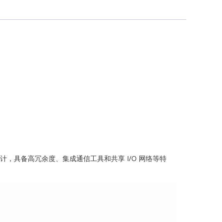
G
ch
风力发电设计，具备高冗余度、集成通信工具和共享 I/O 网络等特
ONICS