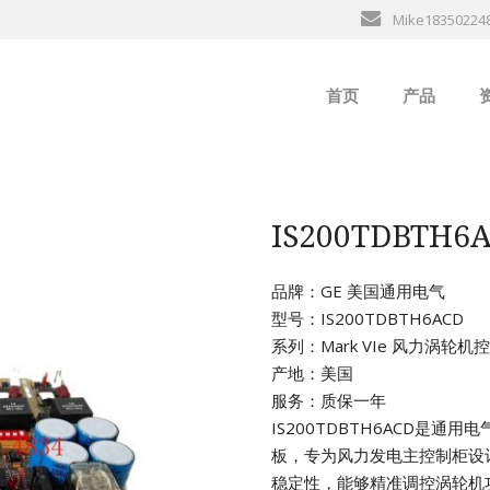
Mike18350224
首页
产品
ABB
行
B&R
IS200TDBT
GE
品牌：GE 美国通用电气
型号：IS200TDBTH6ACD
EMERSON
系列：Mark VIe 风力涡轮
产地：美国
ALSTOM
服务：质保一年
IS200TDBTH6ACD是通用
AMAT
板，专为风力发电主控制柜设
稳定性，能够精准调控涡轮机
Bently Neva