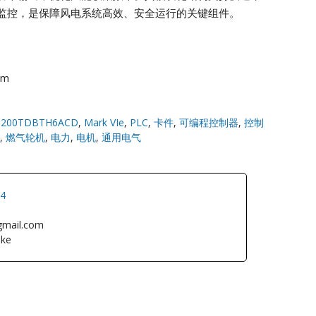
监控，是保障风电系统高效、安全运行的关键组件。
om
S200TDBTH6ACD
,
Mark VIe
,
PLC
,
卡件
,
可编程控制器
,
控制
,
燃气轮机
,
电力
,
电机
,
通用电气
34
gmail.com
ke
L