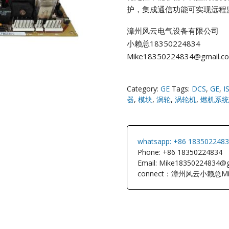
护，集成通信功能可实现远程
NI
漳州风云电气设备有限公司
小赖总18350224834
EATON
Mike18350224834@gmail.c
ELAU
Category:
GE
Tags:
DCS
,
GE
,
I
Enterasys
器
,
模块
,
涡轮
,
涡轮机
,
燃机系统
EPRO
whatsapp: +86 183502248
FOXBORO
Phone: +86 18350224834
Email: Mike18350224834@
connect：漳州风云小赖总Mi
HIMA
HONEYWEL
ICS TRIPLEX