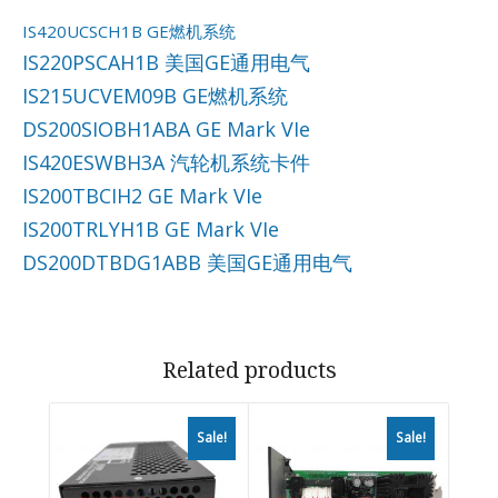
IS420UCSCH1B GE燃机系统
IS220PSCAH1B 美国GE通用电气
IS215UCVEM09B GE燃机系统
DS200SIOBH1ABA GE Mark VIe
IS420ESWBH3A 汽轮机系统卡件
IS200TBCIH2 GE Mark VIe
IS200TRLYH1B GE Mark VIe
DS200DTBDG1ABB 美国GE通用电气
Related products
Sale!
Sale!