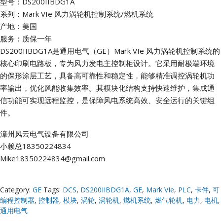
型号：DS200IIBDG1A
系列：Mark VIe 风力涡轮机控制系统/燃机系统
产地：美国
服务：质保一年
DS200IIBDG1A是通用电气（GE）Mark VIe 风力涡轮机控制系统的
核心印刷电路板，专为风力发电主控制柜设计。它采用耐极端环境
的保形涂层工艺，具备高可靠性和稳定性，能够精准调控涡轮机功
率输出，优化风能收集效率。其模块化结构支持快速维护，集成通
信功能可实现远程监控，是保障风电系统高效、安全运行的关键组
件。
漳州风云电气设备有限公司
小赖总18350224834
Mike18350224834@gmail.com
Category:
GE
Tags:
DCS
,
DS200IIBDG1A
,
GE
,
Mark VIe
,
PLC
,
卡件
,
可
编程控制器
,
控制器
,
模块
,
涡轮
,
涡轮机
,
燃机系统
,
燃气轮机
,
电力
,
电机
,
通用电气