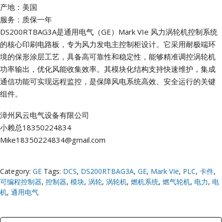
产地：美国
服务：质保一年
DS200RTBAG3A是通用电气（GE）Mark VIe 风力涡轮机控制系统
的核心印刷电路板，专为风力发电主控制柜设计。它采用耐极端环
境的保形涂层工艺，具备高可靠性和稳定性，能够精准调控涡轮机
功率输出，优化风能收集效率。其模块化结构支持快速维护，集成
通信功能可实现远程监控，是保障风电系统高效、安全运行的关键
组件。
漳州风云电气设备有限公司
小赖总18350224834
Mike18350224834@gmail.com
Category:
GE
Tags:
DCS
,
DS200RTBAG3A
,
GE
,
Mark VIe
,
PLC
,
卡件
,
可编程控制器
,
控制器
,
模块
,
涡轮
,
涡轮机
,
燃机系统
,
燃气轮机
,
电力
,
电
机
,
通用电气